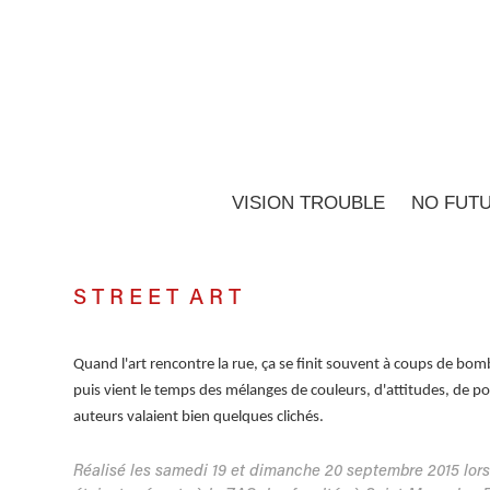
VISION TROUBLE
NO FUT
S T R E E T A R T
Quand l'art rencontre la rue, ça se finit souvent à coups de bo
puis vient le temps des mélanges de couleurs, d'attitudes, de p
auteurs valaient bien quelques clichés.
Réalisé les samedi 19 et dimanche 20 septembre 2015 lors