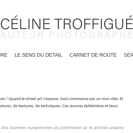
CÉLINE TROFFIGU
A U T E U R   P H O T O G R A P H E
URE
LE SENS DU DETAIL
CARNET DE ROUTE
SÉR
mbes ! Quand le street art s'expose, tout commence par un mur vide. Et
ostures, de textures, de techniques. Ces œuvres éphémères et leurs
 des Journées européennes du patrimoine où 16 artistes urbains