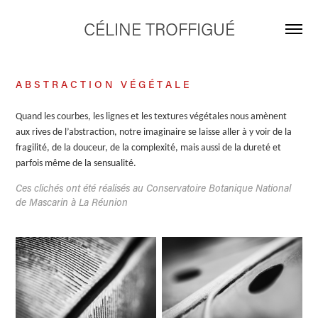
CÉLINE TROFFIGUÉ
A B S T R A C T I O N V É G É T A L E
Quand les courbes, les lignes et les textures végétales nous amènent
aux rives de l’abstraction, notre imaginaire se laisse aller à y voir de la
fragilité, de la douceur, de la complexité, mais aussi de la dureté et
parfois même de la sensualité.
Ces clichés ont été réalisés au Conservatoire Botanique National
de Mascarin à La Réunion